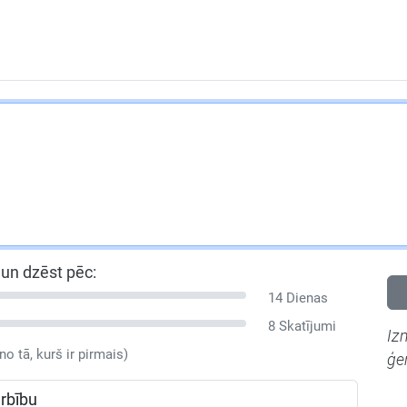
un dzēst pēc:
14 Dienas
8 Skatījumi
Iz
no tā, kurš ir pirmais)
ģe
arbību