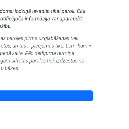
doms: lodziņā ievadiet tikai paroli. Cita
entificējoša informācija var apdraudēt
ošību.
sas paroles pirms uzglabāšanas tiek
rētas, un tās ir pieejamas tikai tiem, kam ir
epenā saite. Pēc derīguma termiņa
igām šifrētās paroles tiek izdzēstas no
tu bāzes.