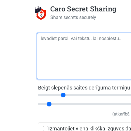
Caro Secret Sharing
Share secrets securely
Beigt slepenās saites derīguma termiņu 
(atkarībā 
Izmantojiet viena klikšķa izguves d