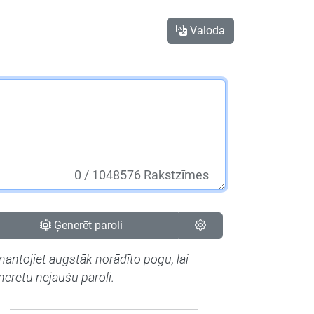
Valoda
0
/ 1048576 Rakstzīmes
Ģenerēt paroli
mantojiet augstāk norādīto pogu, lai
nerētu nejaušu paroli.