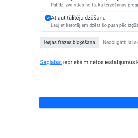
Palīdz izvairīties no tā, ka tērzēšanas p
Atļaut tūlītēju dzēšanu
Ļaujiet lietotājiem dzēst šo push pēc izgū
Ieejas frāzes bloķēšana
Saglabāt
iepriekš minētos iestatījumus 