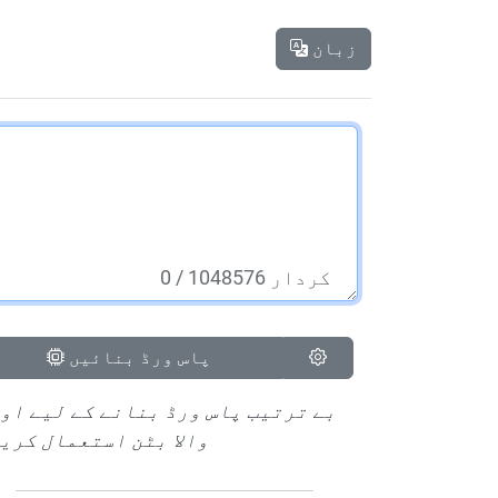
زبان
/ 1048576 کردار
0
پاس ورڈ بنائیں
بے ترتیب پاس ورڈ بنانے کے لیے او
والا بٹن استعمال کری