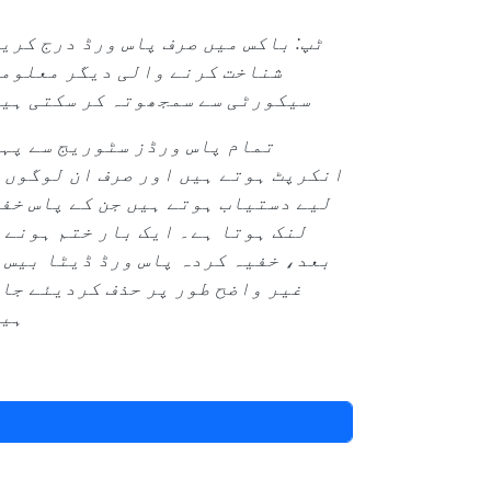
ٹپ: باکس میں صرف پاس ورڈ درج کری
شناخت کرنے والی دیگر معلوم
سیکورٹی سے سمجھوتہ کر سکتی ہی
تمام پاس ورڈز سٹوریج سے پہ
انکرپٹ ہوتے ہیں اور صرف ان لوگوں 
لیے دستیاب ہوتے ہیں جن کے پاس خف
لنک ہوتا ہے۔ ایک بار ختم ہونے 
بعد، خفیہ کردہ پاس ورڈ ڈیٹا بیس 
غیر واضح طور پر حذف کردیئے جا
ہی