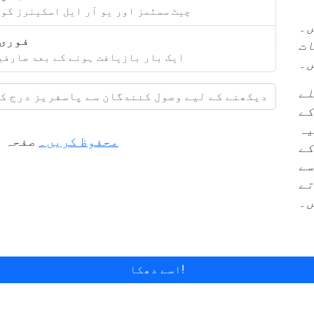
چیٹ سسٹمز اور یو آر ایل اسکینرز کو 
ں۔
فوری 
ات
ایک بار بازیافت ہونے کے بعد صارفین
ں۔
لے
کے
یہ
محفوظ کریں۔
صفحہ ڈ
کے
سے
تے
ں۔
اسے دھکا!