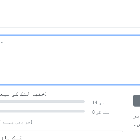
خفیہ لنک کی میعاد ختم کریں اور اس کے بعد حذف کریں:
14 دن
8 مناظر
پر
(جو بھی پہلے آئے)
ں۔
1-کلک با