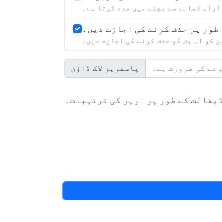
آراء کھانے سے بچنے میں مدد کرتا ہے۔
طور پر حذف کرنے کی اجازت دیں۔
 کو اس پش کو حذف کرنے کی اجازت دیں۔
پاسفریز لاک ڈاؤن
یفالٹ کے طور پر اوپر کی ترتیبات۔